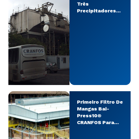
Três
Precipitadores
Eletrostáticos –
AMT
Primeiro Filtro De
Mangas Bai-
Press10®
CRANFOS Para
Ferro Silício No
Mundo