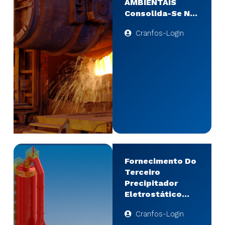
AMBIENTAIS
Consolida-Se No
Segmento
Cranfos-Login
Siderúrgico
Fornecimento Do
Terceiro
Precipitador
Eletrostático
Tipo Úmido Para
Cranfos-Login
Os Altos Fornos