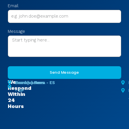
Email
Message
Send Message
We
Headquarters
Branch | Serra - ES
Respond
- SP
Within
24
Hours