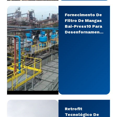
Fornecimento De
Filtro De Mangas
Bai-Press10 Para
Desenfornamento
Da Coqueria,
ArcelorMittal,
Serra/ES.
Retrofit
Tecnológico De