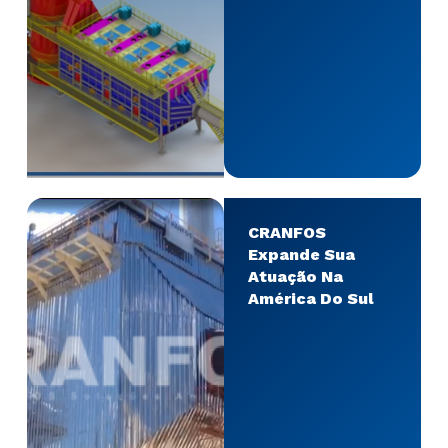
Da USIMINAS,
Planta
Localizada Em
Ipatinga, MG
CRANFOS
Expande Sua
Atuação Na
América Do Sul