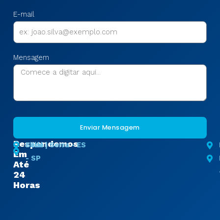
E-mail
Mensagem
Enviar Mensagem
Respondemos
Sede
Filial | Serra - ES
Em
- SP
Até
24
Horas