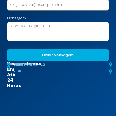
Mensagem
Enviar Mensagem
Respondemos
Sede
Filial | Serra - ES
Em
- SP
Até
24
Horas